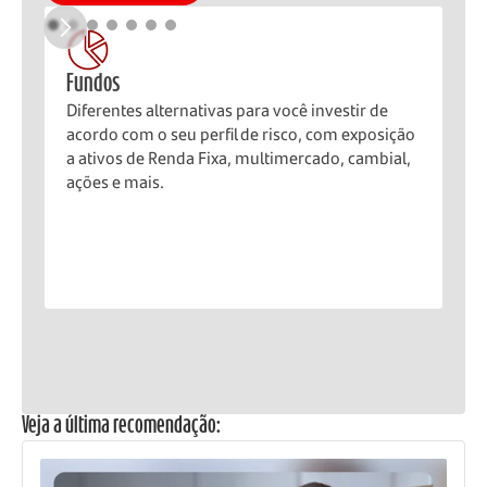
Fundos
C
Diferentes alternativas para você investir de
I
acordo com o seu perfil de risco, com exposição
S
a ativos de Renda Fixa, multimercado, cambial,
F
ações e mais.
Veja a última recomendação: