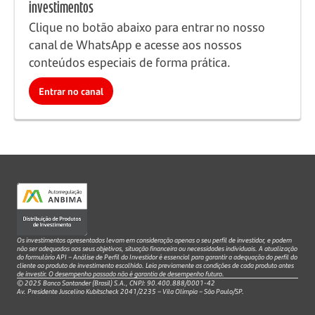
investimentos
Clique no botão abaixo para entrar no nosso
canal de WhatsApp e acesse aos nossos
conteúdos especiais de forma prática.
Entrar no canal
Os investimentos apresentados levam em consideração apenas o seu perfil de investidor, e podem
não ser adequados aos seus objetivos, situação financeira ou necessidades individuais. A atualização
do formulário API – Análise de Perfil do Investidor é essencial para garantir a adequação do perfil do
cliente ao produto de investimento escolhido. Leia previamente as condições de cada produto antes
de investir. O desempenho passado não é garantia de desempenho futuro.
© 2025 Banco Santander (Brasil) S.A., CNPJ: 90.400.888/0001-42
Av. Presidente Juscelino Kubitscheck 2041/2235 – Vila Olímpia – São Paulo/SP.